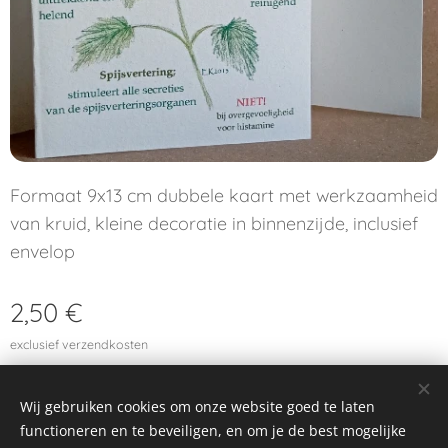
Formaat 9x13 cm dubbele kaart met werkzaamheid
van kruid, kleine decoratie in binnenzijde, inclusief
envelop
2,50
€
exclusief verzendkosten
Wij gebruiken cookies om onze website goed te laten
functioneren en te beveiligen, en om je de best mogelijke
© 2024 Alle rechten voorbehouden