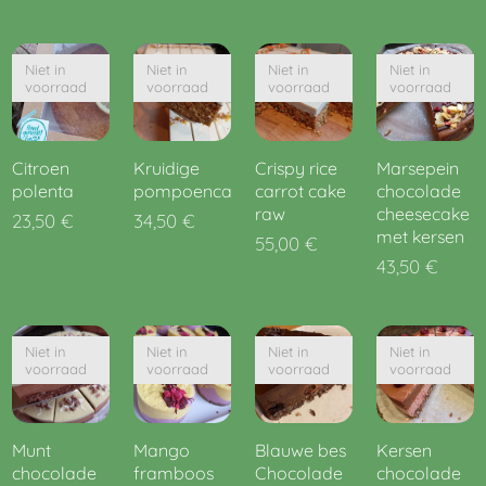
Niet in
Niet in
Niet in
Niet in
voorraad
voorraad
voorraad
voorraad
Citroen
Kruidige
Crispy rice
Marsepein
polenta
pompoencake
carrot cake
chocolade
raw
cheesecake
23,50
€
34,50
€
met kersen
55,00
€
43,50
€
Niet in
Niet in
Niet in
Niet in
voorraad
voorraad
voorraad
voorraad
Munt
Mango
Blauwe bes
Kersen
chocolade
framboos
Chocolade
chocolade