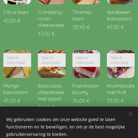
Citrus taart
Cranberry-
Tiramisu
Aardbeien
rozen
taart
kokostaart
43,50
€
cheesecake
39,90
€
43,50
€
43,50
€
Niet in
Niet in
Niet in
Niet in
voorraad
voorraad
voorraad
voorraad
Mango
Speculaas
Frambozen
Kruimelcake
kokostaart
cheesecake
bounty
met fruit
met appel
43,50
€
36,00
€
33,50
€
34,50
€
Wij gebruiken cookies om onze website goed te laten
Volgende
functioneren en te beveiligen, en om je de best mogelijke
gebruikerservaring te bieden.