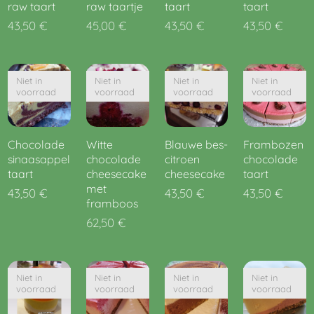
raw taart
raw taartje
taart
taart
43,50
€
45,00
€
43,50
€
43,50
€
Niet in
Niet in
Niet in
Niet in
voorraad
voorraad
voorraad
voorraad
Chocolade
Witte
Blauwe bes-
Frambozen
sinaasappel
chocolade
citroen
chocolade
taart
cheesecake
cheesecake
taart
met
43,50
€
43,50
€
43,50
€
framboos
62,50
€
Niet in
Niet in
Niet in
Niet in
voorraad
voorraad
voorraad
voorraad