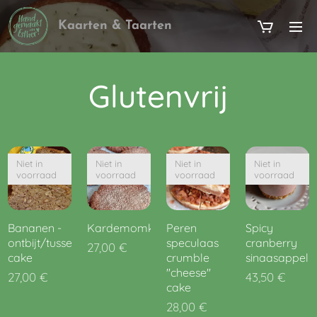
Kaarten & Taarten
Glutenvrij
Niet in
Niet in
Niet in
Niet in
voorraad
voorraad
voorraad
voorraad
Bananen -
Kardemomkoekjes
Peren
Spicy
ontbijt/tussendoortje-
speculaas
cranberry
27,00
€
cake
crumble
sinaasappel
"cheese"
27,00
€
43,50
€
cake
28,00
€