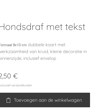
Hondsdraf met tekst
dubbele kaart met
Formaat 9x13 cm
werkzaamheid van kruid, kleine decoratie in
binnenzijde, inclusief envelop
2,50
€
exclusief verzendkosten
Toevoegen aan de winkelwagen