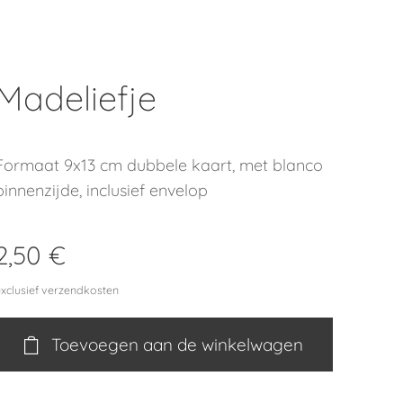
Madeliefje
Formaat 9x13 cm dubbele kaart, met blanco
binnenzijde, inclusief envelop
2,50
€
exclusief verzendkosten
Toevoegen aan de winkelwagen