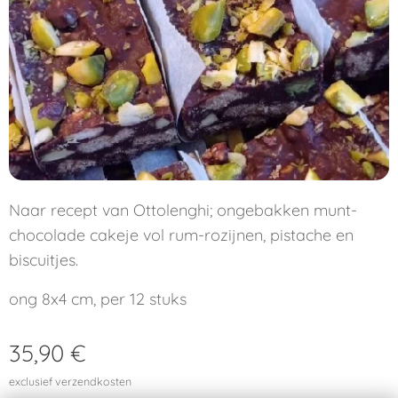
Naar recept van Ottolenghi; ongebakken munt-
chocolade cakeje vol rum-rozijnen, pistache en
biscuitjes.
ong 8x4 cm, per 12 stuks
35,90
€
exclusief verzendkosten