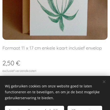
Formaat 11 x 17 cm enkele kaart inclusief envelop
2,50
€
exclusief verzendkosten
Wij gebruiken cookies om onze website goed te laten
functioneren en te beveiligen, en om je de best mogelijke
© 2024 Alle rechten voorbehouden
gebruikerservaring te bieden.
Cookies